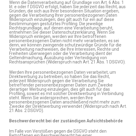
Wenn die Datenverarbeitung auf Grundlage von Art. 6 Abs. 1
lit. e oder f DSGVO erfolgt, haben Sie jederzeit das Recht, aus
Gründen, die sich aus Ihrer besonderen Situation ergeben,
gegen die Verarbeitung Ihrer personenbezogenen Daten
Widerspruch einzulegen; dies gilt auch für ein auf diese
Bestimmungen gestütztes Profiling. Die jeweilige
Rechtsgrundlage, auf denen eine Verarbeitung beruht,
entnehmen Sie dieser Datenschutzerklärung. Wenn Sie
Widerspruch einlegen, werden wir Ihre betroffenen
personenbezogenen Daten nicht mehr verarbeiten, es sei
denn, wir können zwingende schutzwürdige Gründe für die
Verarbeitung nachweisen, die Ihre Interessen, Rechte und
Freiheiten überwiegen oder die Verarbeitung dient der
Geltendmachung, Ausübung oder Verteidigung von
Rechtsansprüchen (Widerspruch nach Art. 21 Abs. 1 DSGVO).
Werden Ihre personenbezogenen Daten verarbeitet, um
Direktwerbung zu betreiben, so haben Sie das Recht,
jederzeit Widerspruch gegen die Verarbeitung Sie
betreffender personenbezogener Daten zum Zwecke
derartiger Werbung einzulegen; dies gilt auch für das
Profiling, soweit es mit solcher Direktwerbung in Verbindung
steht. Wenn Sie widersprechen, werden Ihre
personenbezogenen Daten anschließend nicht mehr zum
Zwecke der Direktwerbung verwendet (Widerspruch nach Art.
21 Abs. 2 DSGVO).
Beschwerderecht bei der zuständigen Aufsichtsbehörde
Im Falle von Verstößen gegen die DSGVO steht den
Betroffenen ein Beschwerderecht bei einer